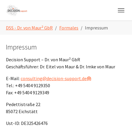
Skip to main content
Skip to page footer
You are here:
DSS - Dr. von Maur² GbR
Formales
Impressum
Impressum
Decision Support – Dr. von Maur² GbR
Geschäftsführer: Dr. Eitel von Maur & Dr. Imke von Maur
E-Mail:
consulting@decision-support.de
Tel.: +49 5404 9129350
Fax: +49 5404 9129349
Pedettistraße 22
85072 Eichstätt
Ust-ID: DE325426476