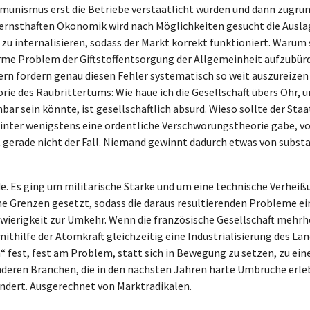
mmunismus erst die Betriebe verstaatlicht würden und dann zugru
r ernsthaften Ökonomik wird nach Möglichkeiten gesucht die Ausl
n zu internalisieren, sodass der Markt korrekt funktioniert. Warum
rme Problem der Giftstoffentsorgung der Allgemeinheit aufzubürde
n fordern genau diesen Fehler systematisch so weit auszureizen w
rie des Raubrittertums: Wie haue ich die Gesellschaft übers Ohr, 
r sein könnte, ist gesellschaftlich absurd. Wieso sollte der Staa
inter wenigstens eine ordentliche Verschwörungstheorie gäbe, von 
t gerade nicht der Fall. Niemand gewinnt dadurch etwas von subs
de. Es ging um militärische Stärke und um eine technische Verhei
ne Grenzen gesetzt, sodass die daraus resultierenden Probleme ei
chwierigkeit zur Umkehr. Wenn die französische Gesellschaft mehr
lfe der Atomkraft gleichzeitig eine Industrialisierung des Land
“ fest, fest am Problem, statt sich in Bewegung zu setzen, zu ein
nderen Branchen, die in den nächsten Jahren harte Umbrüche erle
ndert. Ausgerechnet von Marktradikalen.