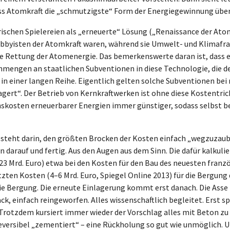
 dass Atomkraft die „schmutzigste“ Form der Energiegewinnung über
ischen Spielereien als „erneuerte“ Lösung („Renaissance der Ato
bbyisten der Atomkraft waren, während sie Umwelt- und Klimafrage
e Rettung der Atomenergie. Das bemerkenswerte daran ist, dass e
mengen an staatlichen Subventionen in diese Technologie, die de
e in einer langen Reihe. Eigentlich gelten solche Subventionen b
ert“. Der Betrieb von Kernkraftwerken ist ohne diese Kostentricks 
nskosten erneuerbarer Energien immer günstiger, sodass selbst 
 besteht darin, den größten Brocken der Kosten einfach „wegzuzaube
n darauf und fertig. Aus den Augen aus dem Sinn. Die dafür kalkuli
 Mrd. Euro) etwa bei den Kosten für den Bau des neuesten französ
tzten Kosten (4–6 Mrd. Euro, Spiegel Online 2013) für die Bergun
ie Bergung. Die erneute Einlagerung kommt erst danach. Die Asse i
, einfach reingeworfen. Alles wissenschaftlich begleitet. Erst spä
. Trotzdem kursiert immer wieder der Vorschlag alles mit Beton zu 
reversibel „zementiert“ – eine Rückholung so gut wie unmöglich. 