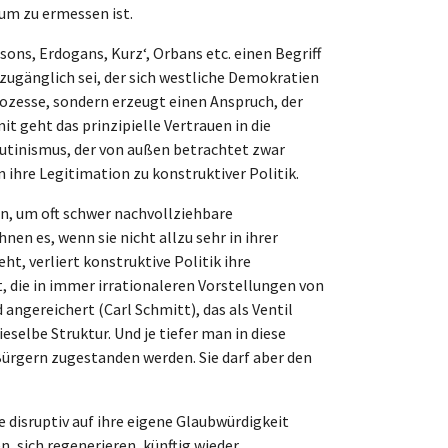
aum zu ermessen ist.
ons, Erdogans, Kurz‘, Orbans etc. einen Begriff
zugänglich sei, der sich westliche Demokratien
rozesse, sondern erzeugt einen Anspruch, der
t geht das prinzipielle Vertrauen in die
putinismus, der von außen betrachtet zwar
n ihre Legitimation zu konstruktiver Politik.
n, um oft schwer nachvollziehbare
n es, wenn sie nicht allzu sehr in ihrer
, verliert konstruktive Politik ihre
, die in immer irrationaleren Vorstellungen von
angereichert (Carl Schmitt), das als Ventil
selbe Struktur. Und je tiefer man in diese
 Bürgern zugestanden werden. Sie darf aber den
disruptiv auf ihre eigene Glaubwürdigkeit
n, sich regenerieren, künftig wieder