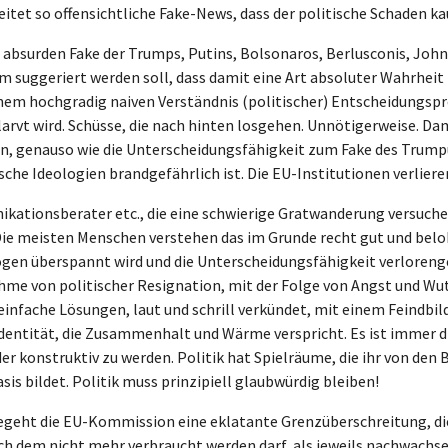
itet so offensichtliche Fake-News, dass der politische Schaden k
absurden Fake der Trumps, Putins, Bolsonaros, Berlusconis, Johns
 suggeriert werden soll, dass damit eine Art absoluter Wahrheit 
inem hochgradig naiven Verständnis (politischer) Entscheidungsp
arvt wird. Schüsse, die nach hinten losgehen. Unnötigerweise. Dami
ren, genauso wie die Unterscheidungsfähigkeit zum Fake des Trum
ische Ideologien brandgefährlich ist. Die EU-Institutionen verliere
kationsberater etc., die eine schwierige Gratwanderung versuche
e meisten Menschen verstehen das im Grunde recht gut und belohne
gen überspannt wird und die Unterscheidungsfähigkeit verlorengeht
ahme von politischer Resignation, mit der Folge von Angst und Wut
infache Lösungen, laut und schrill verkündet, mit einem Feindbild 
entität, die Zusammenhalt und Wärme verspricht. Es ist immer die
der konstruktiv zu werden. Politik hat Spielräume, die ihr von den
s bildet. Politik muss prinzipiell glaubwürdig bleiben!
geht die EU-Kommission eine eklatante Grenzüberschreitung, die 
nach dem nicht mehr verbraucht werden darf, als jeweils nachwachse