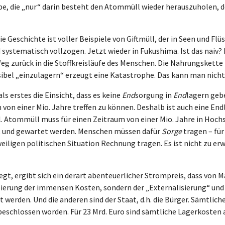
abe, die „nur“ darin besteht den Atommüll wieder herauszuholen, d
e Geschichte ist voller Beispiele von Giftmüll, der in Seen und Fl
d systematisch vollzogen. Jetzt wieder in Fukushima. Ist das naiv? 
eg zurück in die Stoffkreisläufe des Menschen. Die Nahrungskette i
bel „einzulagern“ erzeugt eine Katastrophe. Das kann man nicht me
 erstes die Einsicht, dass es keine
End
sorgung in
End
lagern gebe
von einer Mio. Jahre treffen zu können. Deshalb ist auch eine E
el. Atommüll muss für einen Zeitraum von einer Mio. Jahre in Hoc
t und gewartet werden. Menschen müssen dafür
Sorge
tragen – für
eiligen politischen Situation Rechnung tragen. Es ist nicht zu e
t, ergibt sich ein derart abenteuerlicher Strompreis, dass von M
leierung der immensen Kosten, sondern der „Externalisierung“ und 
 werden. Und die anderen sind der Staat, d.h. die Bürger. Sämtlich
 beschlossen worden. Für 23 Mrd. Euro sind sämtliche Lagerkosten