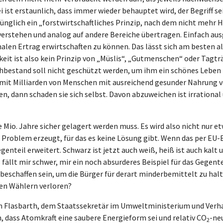
 ist erstaunlich, dass immer wieder behauptet wird, der Begriff s
prünglich ein „forstwirtschaftliches Prinzip, nach dem nicht mehr Ho
verstehen und analog auf andere Bereiche übertragen. Einfach aus
en Ertrag erwirtschaften zu können. Das lässt sich am besten als 
gkeit ist also kein Prinzip von „Müslis“, „Gutmenschen“ oder Ta
hbestand soll nicht geschützt werden, um ihm ein schönes Leben z
it Milliarden von Menschen mit ausreichend gesunder Nahrung ve
, dann schaden sie sich selbst. Davon abzuweichen ist irrational 
e Mio. Jahre sicher gelagert werden muss. Es wird also nicht nur e
s Problem erzeugt, für das es keine Lösung gibt. Wenn das per EU-B
enteil erweitert. Schwarz ist jetzt auch weiß, heiß ist auch kalt u
 Es fällt mir schwer, mir ein noch absurderes Beispiel für das Gegent
eschaffen sein, um die Bürger für derart minderbemittelt zu halt
ren Wählern verloren?
n Flasbarth, dem Staatssekretär im Umweltministerium und Verh
dass Atomkraft eine saubere Energieform sei und relativ CO
-neu
2