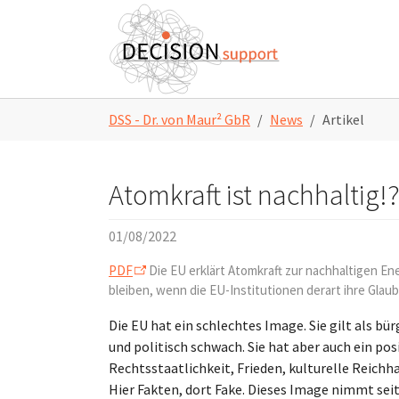
Skip to main content
Skip to page footer
You are here:
DSS - Dr. von Maur² GbR
News
Artikel
Atomkraft ist nachhaltig!
01/08/2022
PDF
Die EU erklärt Atomkraft zur nachhaltigen Ene
bleiben, wenn die EU-Institutionen derart ihre Glau
Die EU hat ein schlechtes Image. Sie gilt als 
und politisch schwach. Sie hat aber auch ein pos
Rechtsstaatlichkeit, Frieden, kulturelle Reich
Hier Fakten, dort Fake. Dieses Image nimmt sei