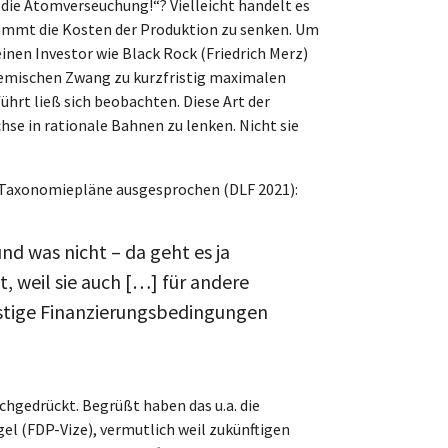
r die Atomverseuchung!“? Vielleicht handelt es
kommt die Kosten der Produktion zu senken. Um
einen Investor wie Black Rock (Friedrich Merz)
stemischen Zwang zu kurzfristig maximalen
führt ließ sich beobachten. Diese Art der
se in rationale Bahnen zu lenken. Nicht sie
e Taxonomiepläne ausgesprochen (DLF 2021):
nd was nicht – da geht es ja
t, weil sie auch […] für andere
ünstige Finanzierungsbedingungen
hgedrückt. Begrüßt haben das u.a. die
el (FDP-Vize), vermutlich weil zukünftigen