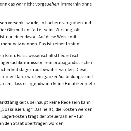
enn das war nicht vorge
sehen
. Immerhin ohne
üssen versenkt wurde, in Löchern vergraben und
Der Giftmüll entfaltet seine Wirkung, oft
st nur einer davon. Auf diese Weise mit
hr naiv nennen. Das ist reiner Irrsinn! ­
n kann. Es ist wissenschaftstheoretisch
ndlagersuchkommission rein propagandistischer
hsicherheitslagern aufbewahrt werden. Diese
 immer. Dafür wird ein ganzer Ausbildungs- und
rwarten, dass es irgendwann keine Fanatiker mehr
arktfähigkeit überhaupt keine Rede sein kann.
„Sozialisierung“. Das heißt, die Kosten werden
e Lagerkosten trägt der Steuerzahler – für
 an den Staat übertragen worden.